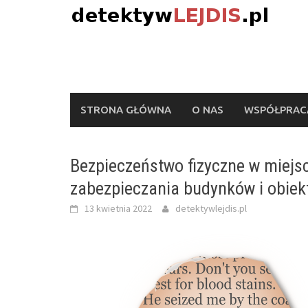
Skip
to
content
STRONA GŁÓWNA
O NAS
WSPÓŁPRACA
Bezpieczeństwo fizyczne w miejsc
zabezpieczania budynków i obie
13 kwietnia 2022
detektywlejdis.pl