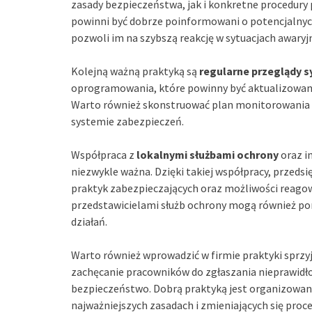
zasady bezpieczeństwa, jak i konkretne procedury
powinni być dobrze poinformowani o potencjalnych
pozwoli im na szybszą reakcję w sytuacjach awaryj
Kolejną ważną praktyką są
regularne przeglądy 
oprogramowania, które powinny być aktualizowan
Warto również skonstruować plan monitorowania i 
systemie zabezpieczeń.
Współpraca z
lokalnymi służbami ochrony
oraz i
niezwykle ważna. Dzięki takiej współpracy, przed
praktyk zabezpieczających oraz możliwości reagow
przedstawicielami służb ochrony mogą również pom
działań.
Warto również wprowadzić w firmie praktyki sprz
zachęcanie pracowników do zgłaszania nieprawid
bezpieczeństwo. Dobrą praktyką jest organizowani
najważniejszych zasadach i zmieniających się pro