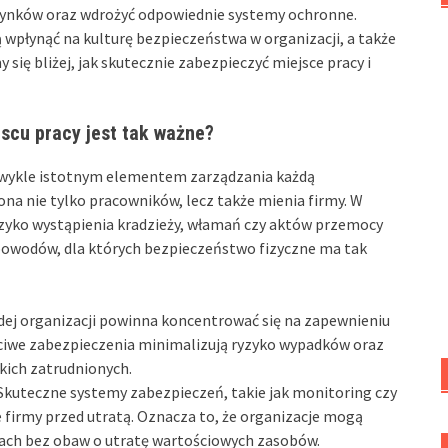
ynków oraz wdrożyć odpowiednie systemy ochronne.
wpłynąć na kulturę bezpieczeństwa w organizacji, a także
się bliżej, jak skutecznie zabezpieczyć miejsce pracy i
scu pracy jest tak ważne?
ezwykle istotnym elementem zarządzania każdą
ona nie tylko pracowników, lecz także mienia firmy. W
zyko wystąpienia kradzieży, włamań czy aktów przemocy
powodów, dla których bezpieczeństwo fizyczne ma tak
ej organizacji powinna koncentrować się na zapewnieniu
iwe zabezpieczenia minimalizują ryzyko wypadków oraz
kich zatrudnionych.
Skuteczne systemy zabezpieczeń, takie jak monitoring czy
 firmy przed utratą. Oznacza to, że organizacje mogą
iach bez obaw o utratę wartościowych zasobów.