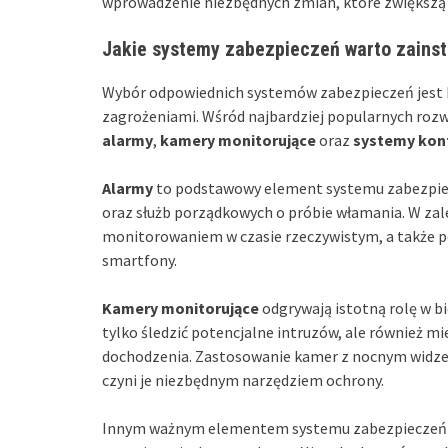
wprowadzenie niezbędnych zmian, które zwiększą
Jakie systemy zabezpieczeń warto zainst
Wybór odpowiednich systemów zabezpieczeń jest 
zagrożeniami. Wśród najbardziej popularnych roz
alarmy
,
kamery monitorujące
oraz
systemy kont
Alarmy
to podstawowy element systemu zabezpiecz
oraz służb porządkowych o próbie włamania. W za
monitorowaniem w czasie rzeczywistym, a także 
smartfony.
Kamery monitorujące
odgrywają istotną rolę w bi
tylko śledzić potencjalne intruzów, ale również m
dochodzenia. Zastosowanie kamer z nocnym widzen
czyni je niezbędnym narzędziem ochrony.
Innym ważnym elementem systemu zabezpieczeń