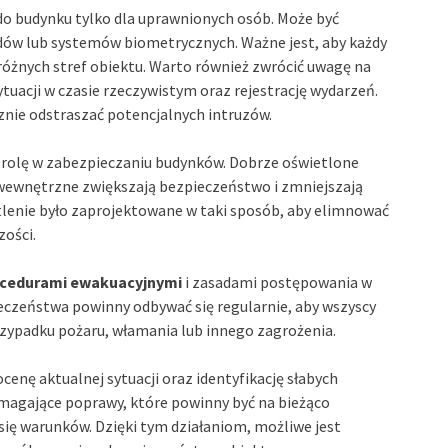
do budynku tylko dla uprawnionych osób. Może być
dów lub systemów biometrycznych. Ważne jest, aby każdy
óżnych stref obiektu. Warto również zwrócić uwagę na
ytuacji w czasie rzeczywistym oraz rejestrację wydarzeń.
ie odstraszać potencjalnych intruzów.
 rolę w zabezpieczaniu budynków. Dobrze oświetlone
wewnętrzne zwiększają bezpieczeństwo i zmniejszają
etlenie było zaprojektowane w taki sposób, aby elimnować
ości.
cedurami ewakuacyjnymi
i zasadami postępowania w
ieczeństwa powinny odbywać się regularnie, aby wszyscy
rzypadku pożaru, włamania lub innego zagrożenia.
cenę aktualnej sytuacji oraz identyfikację słabych
magające poprawy, które powinny być na bieżąco
ię warunków. Dzięki tym działaniom, możliwe jest