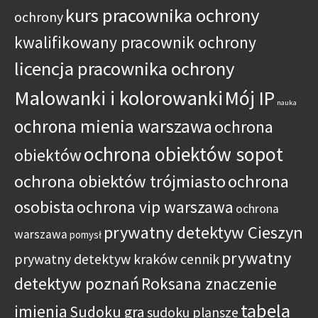
kurs pracownika ochrony
ochrony
kwalifikowany pracownik ochrony
licencja pracownika ochrony
Malowanki i kolorowanki
Mój IP
nauka
ochrona mienia warszawa
ochrona
ochrona obiektów sopot
obiektów
ochrona obiektów trójmiasto
ochrona
osobista
ochrona vip warszawa
ochrona
prywatny detektyw Cieszyn
warszawa
pomysł
prywatny
prywatny detektyw kraków cennik
detektyw poznań
Roksana znaczenie
tabela
imienia
Sudoku gra
sudoku plansze