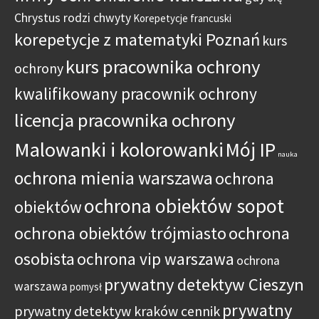
Chrystus rodzi chwyty
Korepetycje francuski
korepetycje z matematyki Poznań
kurs
kurs pracownika ochrony
ochrony
kwalifikowany pracownik ochrony
licencja pracownika ochrony
Malowanki i kolorowanki
Mój IP
nauka
ochrona mienia warszawa
ochrona
ochrona obiektów sopot
obiektów
ochrona obiektów trójmiasto
ochrona
osobista
ochrona vip warszawa
ochrona
prywatny detektyw Cieszyn
warszawa
pomysł
prywatny
prywatny detektyw kraków cennik