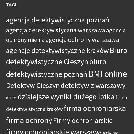
TAGI
agencja detektywistyczna poznań
agencja detektywistyczna warszawa
agencja
agencja ochrony warszawa
ochrony mienia
Biuro
agencje detektywistyczne kraków
detektywistyczne Cieszyn
biuro
BMI online
detektywistyczne poznań
Detektyw Cieszyn
detektyw z warszawy
dzisiejsze wyniki dużego lotka
firma
dzieci
firma ochroniarska
detektywistyczna kraków
firma ochrony
Firmy ochroniarskie
firmy ochroniarskie warszawa
gdy się