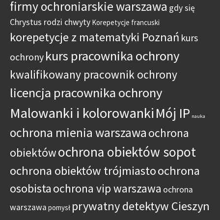
firmy ochroniarskie warszawa
gdy się
Chrystus rodzi chwyty
Korepetycje francuski
korepetycje z matematyki Poznań
kurs
kurs pracownika ochrony
ochrony
kwalifikowany pracownik ochrony
licencja pracownika ochrony
Malowanki i kolorowanki
Mój IP
nauka
ochrona mienia warszawa
ochrona
ochrona obiektów sopot
obiektów
ochrona obiektów trójmiasto
ochrona
osobista
ochrona vip warszawa
ochrona
prywatny detektyw Cieszyn
warszawa
pomysł