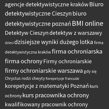
Biuro
agencje detektywistyczne kraków
detektywistyczne Cieszyn
biuro
BMI online
detektywistyczne poznań
Detektyw Cieszyn
detektyw z warszawy
dzisiejsze wyniki dużego lotka
firma
dzieci
firma ochroniarska
detektywistyczna kraków
firma ochrony
Firmy ochroniarskie
firmy ochroniarskie warszawa
gdy się
Chrystus rodzi chwyty
Korepetycje francuski
korepetycje z matematyki Poznań
kurs
kurs pracownika ochrony
ochrony
kwalifikowany pracownik ochrony