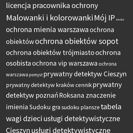
licencja pracownika ochrony
Malowanki i kolorowanki
Mój IP
nauka
ochrona mienia warszawa
ochrona
ochrona obiektów sopot
obiektów
ochrona obiektów trójmiasto
ochrona
osobista
ochrona vip warszawa
ochrona
prywatny detektyw Cieszyn
warszawa
pomysł
prywatny
prywatny detektyw kraków cennik
detektyw poznań
Roksana znaczenie
tabela
imienia
Sudoku gra
sudoku plansze
wagi dzieci
usługi detektywistyczne
usługi detektywistyczne
Cieszyn