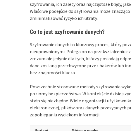
szyfrowania, ich zalety oraz najczęstsze błędy, ja
Właściwe podejście do szyfrowania może znacząco 
zminimalizować ryzyko ich utraty.
Co to jest szyfrowanie danych?
Szyfrowanie danych to kluczowy proces, który poz
nieuprawnionymi. Polega on na przekształceniu czy
zrozumiałe jedynie dla tych, którzy posiadają odpow
dane zostaną przechwycone przez hakerów lub inne
bez znajomości klucza.
Powszechnie stosowane metody szyfrowania wykor
poziomy bezpieczeństwa. W kontekście dzisiejszyc
stało się niezbędne. Wiele organizacji i użytkowni
elektronicznej, plików oraz danych przesyłanych p
zapobieganiu wyciekom informacji.
Rodzaj
Główne cechy