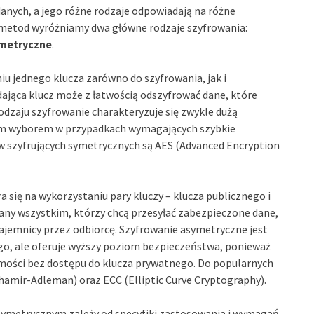
nych, a jego różne rodzaje odpowiadają na różne
 metod wyróżniamy dwa główne rodzaje szyfrowania:
ymetryczne
.
u jednego klucza zarówno do szyfrowania, jak i
ająca klucz może z łatwością odszyfrować dane, które
dzaju szyfrowanie charakteryzuje się zwykle dużą
dnim wyborem w przypadkach wymagających szybkie
w szyfrujących symetrycznych są AES (Advanced Encryption
a się na wykorzystaniu pary kluczy – klucza publicznego i
iany wszystkim, którzy chcą przesyłać zabezpieczone dane,
jemnicy przez odbiorcę. Szyfrowanie asymetryczne jest
go, ale oferuje wyższy poziom bezpieczeństwa, ponieważ
omości bez dostępu do klucza prywatnego. Do popularnych
amir-Adleman) oraz ECC (Elliptic Curve Cryptography).
metrycznym zależy od specyfiki zastosowania i wymagań