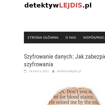
Skip
to
content
STRONA GŁÓWNA
O NAS
WSPÓŁPRACA
Szyfrowanie danych: Jak zabezpi
szyfrowania
24 marca 2022
detektywlejdis.pl