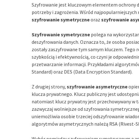
Szyfrowanie jest kluczowym elementem ochrony da
potrzeby i zagrożenia. Wśród najpopularniejszych
szyfrowanie symetryczne
oraz
szyfrowanie as
Szyfrowanie symetryczne
polega na wykorzystani
deszyfrowania danych. Oznacza to, że osoba posiad
zostały zaszyfrowane tym samym kluczem. Tego ro
szybkością i efektywnością, co czyni je odpowie
przetwarzanie informacji. Przykładami algorytmó
Standard) oraz DES (Data Encryption Standard).
Z drugiej strony,
szyfrowanie asymetryczne
opier
klucza prywatnego. Klucz publiczny jest udostępn
natomiast klucz prywatny jest przechowywany w ta
zazwyczaj wolniejsze od szyfrowania symetryczne
uniemożliwia osobie trzeciej odszyfrowanie wiad
algorytmów asymetrycznych należą RSA (Rivest-Sh
Wybór pomiędzy szyfrowaniem symetrycznym a asy