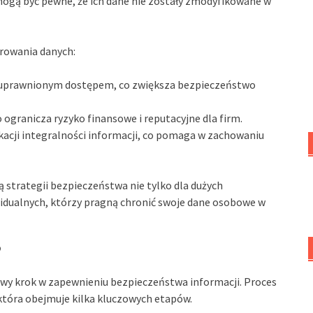
mogą być pewne, że ich dane nie zostały zmodyfikowane w
frowania danych:
uprawnionym dostępem, co zwiększa bezpieczeństwo
 ogranicza ryzyko finansowe i reputacyjne dla firm.
kacji integralności informacji, co pomaga w zachowaniu
 strategii bezpieczeństwa nie tylko dla dużych
widualnych, którzy pragną chronić swoje dane osobowe w
?
owy krok w zapewnieniu bezpieczeństwa informacji. Proces
która obejmuje kilka kluczowych etapów.