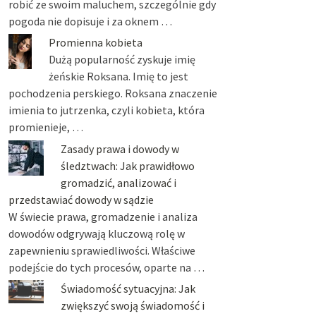
robić ze swoim maluchem, szczególnie gdy
pogoda nie dopisuje i za oknem …
Promienna kobieta
Dużą popularność zyskuje imię
żeńskie Roksana. Imię to jest
pochodzenia perskiego. Roksana znaczenie
imienia to jutrzenka, czyli kobieta, która
promienieje, …
Zasady prawa i dowody w
śledztwach: Jak prawidłowo
gromadzić, analizować i
przedstawiać dowody w sądzie
W świecie prawa, gromadzenie i analiza
dowodów odgrywają kluczową rolę w
zapewnieniu sprawiedliwości. Właściwe
podejście do tych procesów, oparte na …
Świadomość sytuacyjna: Jak
zwiększyć swoją świadomość i