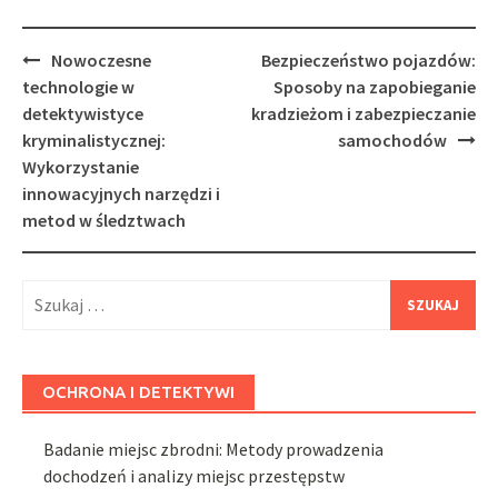
Post
Nowoczesne
Bezpieczeństwo pojazdów:
navigation
technologie w
Sposoby na zapobieganie
detektywistyce
kradzieżom i zabezpieczanie
kryminalistycznej:
samochodów
Wykorzystanie
innowacyjnych narzędzi i
metod w śledztwach
Szukaj:
OCHRONA I DETEKTYWI
Badanie miejsc zbrodni: Metody prowadzenia
dochodzeń i analizy miejsc przestępstw