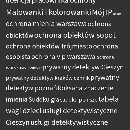
Malowanki i kolorowanki
Mój IP
nauka
ochrona mienia warszawa
ochrona
ochrona obiektów sopot
obiektów
ochrona obiektów trójmiasto
ochrona
osobista
ochrona vip warszawa
ochrona
prywatny detektyw Cieszyn
warszawa
pomysł
prywatny
prywatny detektyw kraków cennik
detektyw poznań
Roksana znaczenie
tabela
imienia
Sudoku gra
sudoku plansze
wagi dzieci
usługi detektywistyczne
usługi detektywistyczne
Cieszyn