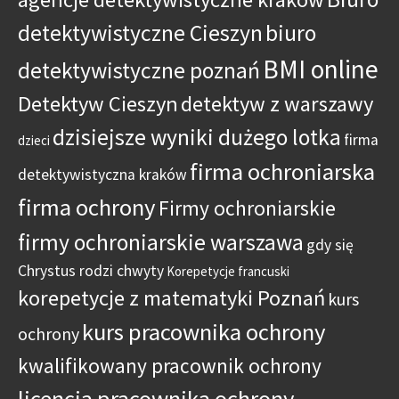
detektywistyczne Cieszyn
biuro
BMI online
detektywistyczne poznań
Detektyw Cieszyn
detektyw z warszawy
dzisiejsze wyniki dużego lotka
firma
dzieci
firma ochroniarska
detektywistyczna kraków
firma ochrony
Firmy ochroniarskie
firmy ochroniarskie warszawa
gdy się
Chrystus rodzi chwyty
Korepetycje francuski
korepetycje z matematyki Poznań
kurs
kurs pracownika ochrony
ochrony
kwalifikowany pracownik ochrony
licencja pracownika ochrony