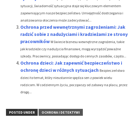
sytuacji, świadomość sytuacyjna staje się kluczowym elementem
zapewniającym nasze bezpieczeństwo. Umiejętność dostrzegania i
analizowania otoczenia może zadecydować...
Ochrona przed wewnętrznymi zagrożeniami: Jak
radzić sobie z nadużyciami i kradzieżami ze strony
pracowników
W świecie biznesu wewnętrzne zagrożenia, takie
jak kradzieże czy nadużycia finansowe, mogą wyrządzić poważne
szkody. Pracownicy, posiadając dostęp do cennych zasobów, często...
Ochrona dzieci: Jak zapewnić bezpieczeństwo i
ochronę dzieci w różnych sytuacjach
Bezpieczeństwo
dzieci to temat, który nieustannie spędza sen z powiek wielu
rodzicom. W codziennym życiu, począwszy od zabawy na placu, przez
drogę...
POSTED UNDER
OCHRONA I DETEKTYWI