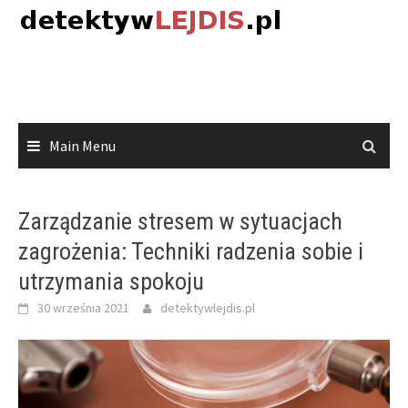
Skip
to
content
Main Menu
Zarządzanie stresem w sytuacjach
zagrożenia: Techniki radzenia sobie i
utrzymania spokoju
30 września 2021
detektywlejdis.pl