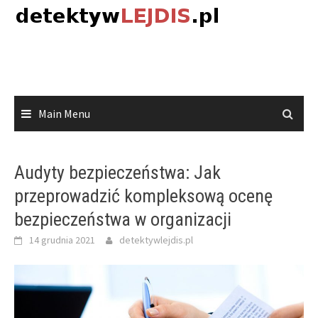
Skip
to
content
Main Menu
Audyty bezpieczeństwa: Jak
przeprowadzić kompleksową ocenę
bezpieczeństwa w organizacji
14 grudnia 2021
detektywlejdis.pl