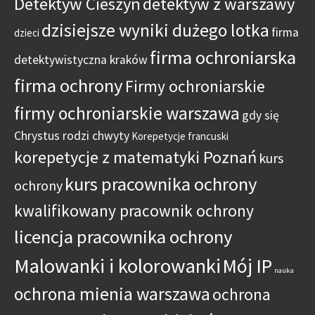
Detektyw Cieszyn
detektyw z warszawy
dzisiejsze wyniki dużego lotka
firma
dzieci
firma ochroniarska
detektywistyczna kraków
firma ochrony
Firmy ochroniarskie
firmy ochroniarskie warszawa
gdy się
Chrystus rodzi chwyty
Korepetycje francuski
korepetycje z matematyki Poznań
kurs
kurs pracownika ochrony
ochrony
kwalifikowany pracownik ochrony
licencja pracownika ochrony
Malowanki i kolorowanki
Mój IP
nauka
ochrona mienia warszawa
ochrona