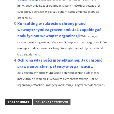
funkcjonowania każdej organizacji, który może decydować o jej
sukcesie lub porażce. W obliczu dynamicznie zmieniającego się
otoczenia...
Konsulting w zakresie ochrony przed
wewnętrznymi zagrożeniami: Jak zapobiegać
nadużyciom wewnątrz organizacji
W dzisiejszych
czasach wiele organizacji staje w obliczu poważnych zagrożeń, które
mogą pochodzić z wnętrza firmy. Wewnętrzne nadużycia, takie jak
kradzież danych...
Ochrona własności intelektualnej: Jak chronić
prawa autorskie i patenty w organizacji
W
dzisiejszym dynamicznym świecie biznesu ochrona własności
intelektualnej staje się kluczowym elementem strategii każdej
organizacji. W obliczu rosnącej konkurencji i zagrożeń związanych...
POSTED UNDER
OCHRONA I DETEKTYWI