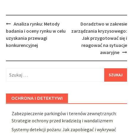
Post
Analiza rynku: Metody
Doradztwo w zakresie
navigation
badania i oceny rynku w celu
zarządzania kryzysowego:
uzyskania przewagi
Jak przygotować się i
konkurencyjnej
reagować na sytuacje
awaryjne
Szukaj:
OCHRONA I DETEKTYWI
Zabezpieczenie parkingów i terenów zewnętrznych:
Strategie ochrony przed kradzieżą i wandalizmem
Systemy detekcji pożaru: Jak zapobiegać i wykrywać