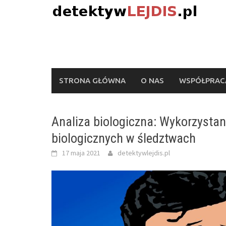
Skip
to
content
STRONA GŁÓWNA
O NAS
WSPÓŁPRACA
Analiza biologiczna: Wykorzysta
biologicznych w śledztwach
17 maja 2021
detektywlejdis.pl