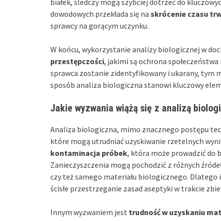
białek, śledczy mogą szybciej dotrzeć do kluczowyc
dowodowych przekłada się na
skrócenie czasu tr
sprawcy na gorącym uczynku.
W końcu, wykorzystanie analizy biologicznej w do
przestępczości
, jakimi są ochrona społeczeństwa
sprawca zostanie zidentyfikowany i ukarany, tym m
sposób analiza biologiczna stanowi kluczowy elem
Jakie wyzwania wiążą się z analizą biolog
Analiza biologiczna, mimo znacznego postępu tech
które mogą utrudniać uzyskiwanie rzetelnych wyn
kontaminacja próbek
, która może prowadzić do b
Zanieczyszczenia mogą pochodzić z różnych źróde
czy też samego materiału biologicznego. Dlatego 
ścisłe przestrzeganie zasad aseptyki w trakcie zbie
Innym wyzwaniem jest
trudność w uzyskaniu mat