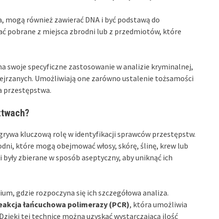
ina, mogą również zawierać DNA i być podstawą do
tać pobrane z miejsca zbrodni lub z przedmiotów, które
 swoje specyficzne zastosowanie w analizie kryminalnej,
odejrzanych. Umożliwiają one zarówno ustalenie tożsamości
ia przestępstwa.
ztwach?
rywa kluczową rolę w identyfikacji sprawców przestępstw.
odni, które mogą obejmować włosy, skórę, ślinę, krew lub
i były zbierane w sposób aseptyczny, aby uniknąć ich
um, gdzie rozpoczyna się ich szczegółowa analiza.
eakcja łańcuchowa polimerazy (PCR)
, która umożliwia
 Dzięki tej technice można uzyskać wystarczającą ilość