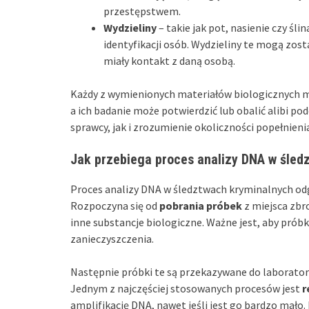
przestępstwem.
Wydzieliny
– takie jak pot, nasienie czy śl
identyfikacji osób. Wydzieliny te mogą zos
miały kontakt z daną osobą.
Każdy z wymienionych materiałów biologicznych ma
a ich badanie może potwierdzić lub obalić alibi p
sprawcy, jak i zrozumienie okoliczności popełnien
Jak przebiega proces analizy DNA w śled
Proces analizy DNA w śledztwach kryminalnych odg
Rozpoczyna się od
pobrania próbek
z miejsca zbr
inne substancje biologiczne. Ważne jest, aby próbk
zanieczyszczenia.
Następnie próbki te są przekazywane do laboratori
Jednym z najczęściej stosowanych procesów jest
r
amplifikację DNA, nawet jeśli jest go bardzo mało.