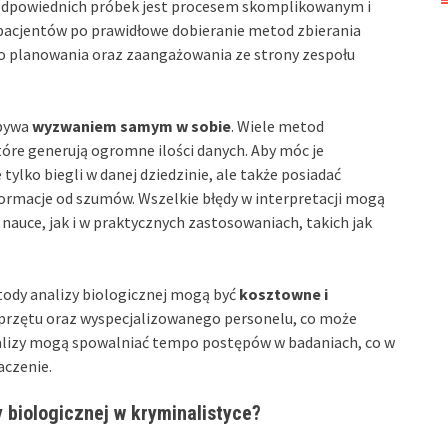
 odpowiednich próbek jest procesem skomplikowanym i
pacjentów po prawidłowe dobieranie metod zbierania
go planowania oraz zaangażowania ze strony zespołu
 bywa
wyzwaniem samym w sobie
. Wiele metod
óre generują ogromne ilości danych. Aby móc je
ylko biegli w danej dziedzinie, ale także posiadać
nformacje od szumów. Wszelkie błędy w interpretacji mogą
auce, jak i w praktycznych zastosowaniach, takich jak
tody analizy biologicznej mogą być
kosztowne i
rzętu oraz wyspecjalizowanego personelu, co może
alizy mogą spowalniać tempo postępów w badaniach, co w
aczenie.
y biologicznej w kryminalistyce?