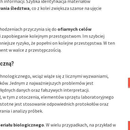
h informacji. Szybka identyfikacja materiałów
wania śledztwa
, co z kolei zwiększa szanse na ujęcie
chodzeniach przyczynia się do
ofiarnych celów
 i zapobieganie kolejnym przestępstwom. Im szybciej
niejsze ryzyko, że popełni on kolejne przestępstwa. W ten
ent w walce z przestępczością.
iczną?
nologicznego, wciąż wiąże się z licznymi wyzwaniami,
ików. Jednym z najważniejszych problemów jest
łędnych danych oraz fałszywych interpretacji.
ł, w tym z otoczenia, elementów sprzętu laboratoryjnego
istotne jest stosowanie odpowiednich protokołów oraz
rania i analizy próbek.
eriału biologicznego
. W wielu przypadkach, na przykład w