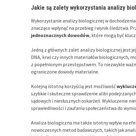
Jakie są zalety wykorzystania analizy bi
Wykorzystanie analizy biologicznej w dochodzenia
znacząco wpłynąć na przebieg i wynik śledztwa. P
jednoznacznych dowodów
, które mogą być klucz
Jedną z głównych zalet analizy biologicznej jest j
DNA, krwi czy innych materiałów biologicznych, mo
z popełnionym przestępstwem. To niezwykle ważne
ograniczone dowody materialne.
Kolejną istotną korzyścią jest możliwość
wyklucze
szybkie i skuteczne sprawdzenie alibi podejrzanyc
sądowych i niesłusznych oskarżeń. Wykluczenie ni
sprawiedliwości i zaufania społeczeństwa do wymia
Analiza biologiczna ma także istotny wpływ na ef
nowoczesnych metod badawczych, takich jak anal