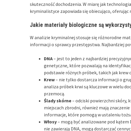
skuteczność dochodzenia. W miarę jak technologia s
kryminalistyce zapowiada się obiecująco, oferując
Jakie materiały biologiczne są wykorzyst
W analizie kryminalnej stosuje się różnorodne mat
informacji o sprawcy przestępstwa. Najbardziej p
DNA
– jest to jeden z najbardziej precyzyj
genetyczne, które pozwalają na identyfika
podstawie różnych próbek, takich jak krew c
Krew
– nie tylko dostarcza informacji o gru
analiza próbek krwi są kluczowe w wielu d
przemocą.
Ślady skórne
– odciski powierzchni skóry,
miejscach zbrodni, również mają znaczenie 
informacje, które pomogą w ustaleniu tożs
Włosy
– mogą być analizowane pod kątem D
nie zawierają DNA, mogą dostarczać cenny