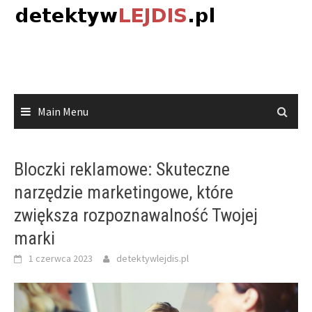
Skip
to
content
Main Menu
Bloczki reklamowe: Skuteczne
narzędzie marketingowe, które
zwiększa rozpoznawalność Twojej
marki
1 czerwca 2023
detektywlejdis.pl