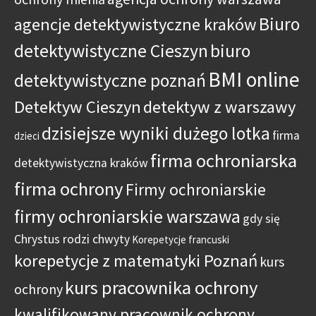
Biuro
agencje detektywistyczne kraków
detektywistyczne Cieszyn
biuro
BMI online
detektywistyczne poznań
Detektyw Cieszyn
detektyw z warszawy
dzisiejsze wyniki dużego lotka
firma
dzieci
firma ochroniarska
detektywistyczna kraków
firma ochrony
Firmy ochroniarskie
firmy ochroniarskie warszawa
gdy się
Chrystus rodzi chwyty
Korepetycje francuski
korepetycje z matematyki Poznań
kurs
kurs pracownika ochrony
ochrony
kwalifikowany pracownik ochrony