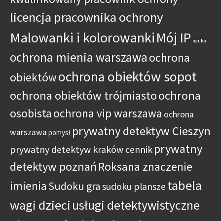
licencja pracownika ochrony
Malowanki i kolorowanki
Mój IP
nauka
ochrona mienia warszawa
ochrona
ochrona obiektów sopot
obiektów
ochrona obiektów trójmiasto
ochrona
osobista
ochrona vip warszawa
ochrona
prywatny detektyw Cieszyn
warszawa
pomysł
prywatny
prywatny detektyw kraków cennik
detektyw poznań
Roksana znaczenie
tabela
imienia
Sudoku gra
sudoku plansze
wagi dzieci
usługi detektywistyczne