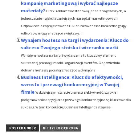
kampanię marketingową i wybrać najlepsze
materiały?
Ulotki reklamowe stanowią jeden z najstarszych, a
jednocześnie najskuteczniejszych narzędzi marketingowych.
Odpowiednio zaprojektowane i ukierunkowane na konkretne grupy
odbiorców mogą znacząco zwiększyć...
Wynajem hostess na targi i wydarzenia: Klucz do
sukcesu Twojego stoiska i wizerunku marki
Wynajem hostess na targi i wydarzenia to kluczowy element
skutecznej promocji marki i organizacji eventów. Odpowiednio
dobrane hostessy potrafią znacząco wpłynąć na...
Business Intelligence: Klucz do efektywności,
wzrostu i przewagi konkurencyjnej w Twojej
firmie
W dzisiejszym świecie biznesu efektywność, szybkie
podejmowanie decyzji oraz przewaga konkurencyjna są kluczowe dla
sukcesu. W tym kontekście, Business Intelligence staje się...
POSTED UNDER
NIE TYLKO OCHRONA