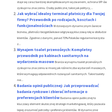
staje się coraz bardziej skomplikowanym wyzwaniem, ochrona VIP-ów
zyskuje na znaczeniu. Osoby publiczne, takie jak politycy,...
Jak wybrać idealny terminal płatniczy dla Twojej
firmy? Przewodnik po rodzajach, kosztach i
funkcjonalnościach
W dzisiejszym dynamicznym świecie
biznesu, płatności bezgotówkowe odgrywają kluczową rolę w obsłudze
klientów. Zgodnie z danymi, ponad 70% Polaków regularnie korzysta
z...
Wynajem toalet przenośnych: Kompletny
przewodnik po kabinach sanitarnych na
wydarzenia masowe
Branża wynajmu toalet przenośnych
zyskuje na znaczeniu w miarę jak rośnie liczba wydarzeń masowych,
które wymagają odpowiednich rozwiązań sanitarnych. Takie toalety
nie...
Badania opinii publicznej: Jak przeprowadzać
badania rynkowe i zbierać informacje o
preferencjach klientów
Badania opinii publicznej to
kluczowy element skutecznej strategii marketingowej, który pozwala
lepiej zrozumieć potrzeby i preferencje klientów. W dynamicznie