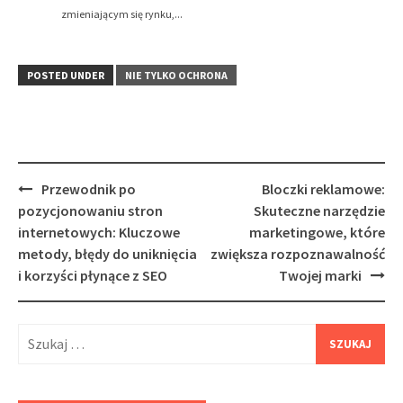
zmieniającym się rynku,...
POSTED UNDER
NIE TYLKO OCHRONA
Post
Przewodnik po
Bloczki reklamowe:
navigation
pozycjonowaniu stron
Skuteczne narzędzie
internetowych: Kluczowe
marketingowe, które
metody, błędy do uniknięcia
zwiększa rozpoznawalność
i korzyści płynące z SEO
Twojej marki
Szukaj: