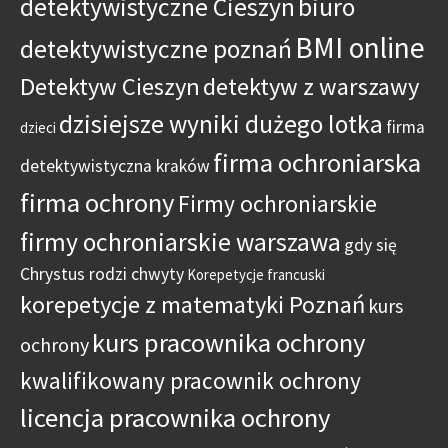
detektywistyczne Cieszyn
biuro
BMI online
detektywistyczne poznań
Detektyw Cieszyn
detektyw z warszawy
dzisiejsze wyniki dużego lotka
firma
dzieci
firma ochroniarska
detektywistyczna kraków
firma ochrony
Firmy ochroniarskie
firmy ochroniarskie warszawa
gdy się
Chrystus rodzi chwyty
Korepetycje francuski
korepetycje z matematyki Poznań
kurs
kurs pracownika ochrony
ochrony
kwalifikowany pracownik ochrony
licencja pracownika ochrony