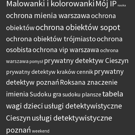
Malowanki i kolorowanki
Mój IP
nauka
ochrona mienia warszawa
ochrona
ochrona obiektów sopot
obiektów
ochrona obiektów trójmiasto
ochrona
osobista
ochrona vip warszawa
ochrona
prywatny detektyw Cieszyn
warszawa
pomysł
prywatny
prywatny detektyw kraków cennik
detektyw poznań
Roksana znaczenie
tabela
imienia
Sudoku gra
sudoku plansze
wagi dzieci
usługi detektywistyczne
usługi detektywistyczne
Cieszyn
poznań
weekend