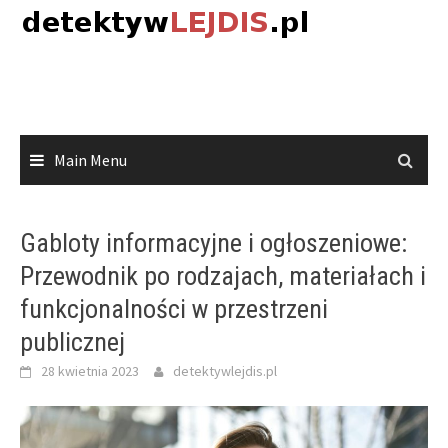
Skip
to
content
Main Menu
Gabloty informacyjne i ogłoszeniowe:
Przewodnik po rodzajach, materiałach i
funkcjonalności w przestrzeni
publicznej
28 kwietnia 2023
detektywlejdis.pl