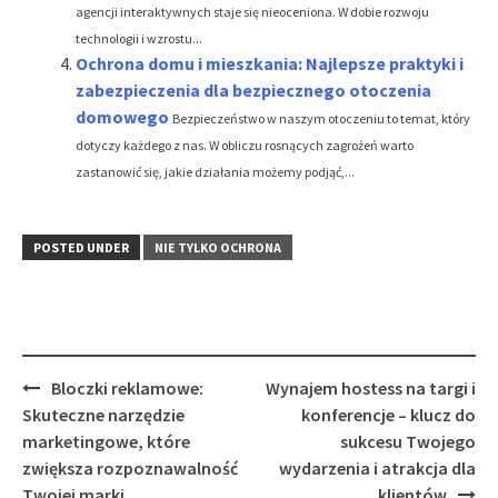
agencji interaktywnych staje się nieoceniona. W dobie rozwoju
technologii i wzrostu...
Ochrona domu i mieszkania: Najlepsze praktyki i
zabezpieczenia dla bezpiecznego otoczenia
domowego
Bezpieczeństwo w naszym otoczeniu to temat, który
dotyczy każdego z nas. W obliczu rosnących zagrożeń warto
zastanowić się, jakie działania możemy podjąć,...
POSTED UNDER
NIE TYLKO OCHRONA
Post
Bloczki reklamowe:
Wynajem hostess na targi i
navigation
Skuteczne narzędzie
konferencje – klucz do
marketingowe, które
sukcesu Twojego
zwiększa rozpoznawalność
wydarzenia i atrakcja dla
Twojej marki
klientów