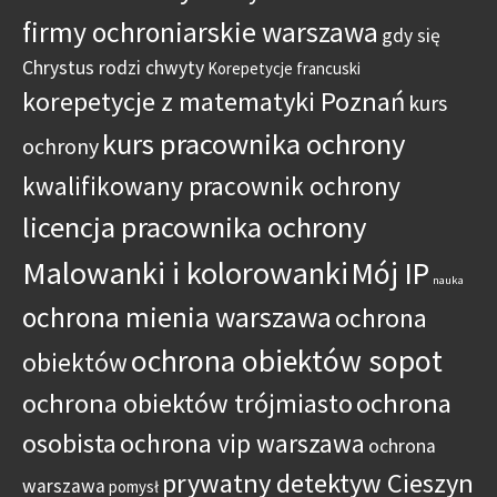
firmy ochroniarskie warszawa
gdy się
Chrystus rodzi chwyty
Korepetycje francuski
korepetycje z matematyki Poznań
kurs
kurs pracownika ochrony
ochrony
kwalifikowany pracownik ochrony
licencja pracownika ochrony
Malowanki i kolorowanki
Mój IP
nauka
ochrona mienia warszawa
ochrona
ochrona obiektów sopot
obiektów
ochrona obiektów trójmiasto
ochrona
osobista
ochrona vip warszawa
ochrona
prywatny detektyw Cieszyn
warszawa
pomysł