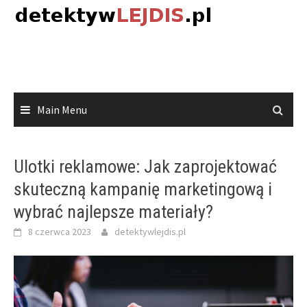
Skip
to
content
Main Menu
Ulotki reklamowe: Jak zaprojektować
skuteczną kampanię marketingową i
wybrać najlepsze materiały?
8 czerwca 2023
detektywlejdis.pl