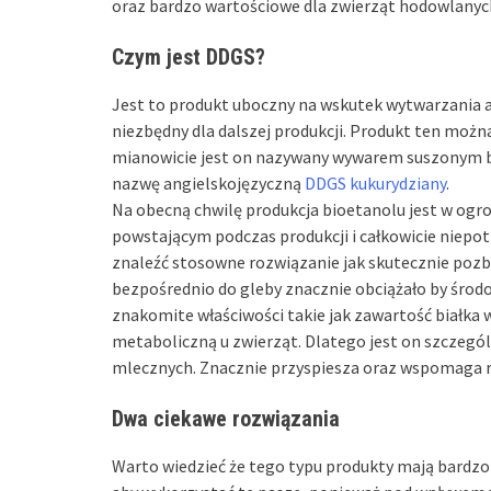
oraz bardzo wartościowe dla zwierząt hodowlanyc
Czym jest DDGS?
Jest to produkt uboczny na wskutek wytwarzania al
niezbędny dla dalszej produkcji. Produkt ten możn
mianowicie jest on nazywany wywarem suszonym b
nazwę angielskojęzyczną
DDGS kukurydziany
.
Na obecną chwilę produkcja bioetanolu jest w ogr
powstającym podczas produkcji i całkowicie niep
znaleźć stosowne rozwiązanie jak skutecznie poz
bezpośrednio do gleby znacznie obciążało by środ
znakomite właściwości takie jak zawartość białka
metaboliczną u zwierząt. Dlatego jest on szczeg
mlecznych. Znacznie przyspiesza oraz wspomaga r
Dwa ciekawe rozwiązania
Warto wiedzieć że tego typu produkty mają bardzo