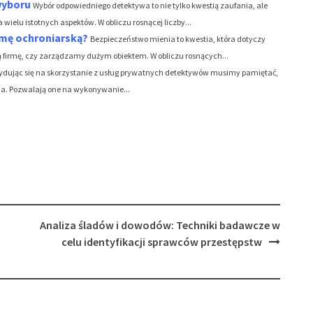
wyboru
Wybór odpowiedniego detektywa to nie tylko kwestią zaufania, ale
elu istotnych aspektów. W obliczu rosnącej liczby...
rmę ochroniarską?
Bezpieczeństwo mienia to kwestia, która dotyczy
ą firmę, czy zarządzamy dużym obiektem. W obliczu rosnących...
ydując się na skorzystanie z usług prywatnych detektywów musimy pamiętać,
a. Pozwalają one na wykonywanie...
Analiza śladów i dowodów: Techniki badawcze w
celu identyfikacji sprawców przestępstw