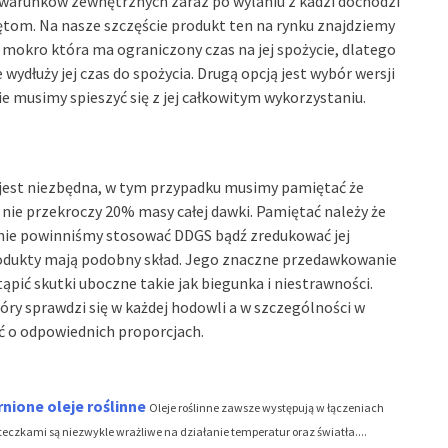
warunków zewnętrznych zaraz po wylaniu z kadzi dochodzi
ętom. Na nasze szczęście produkt ten na rynku znajdziemy
 mokro która ma ograniczony czas na jej spożycie, dlatego
e wydłuży jej czas do spożycia. Drugą opcją jest wybór wersji
ie musimy spieszyć się z jej całkowitym wykorzystaniu.
jest niezbędna, w tym przypadku musimy pamiętać że
nie przekroczy 20% masy całej dawki. Pamiętać należy że
 nie powinniśmy stosować DDGS bądź zredukować jej
odukty mają podobny skład. Jego znaczne przedawkowanie
pić skutki uboczne takie jak biegunka i niestrawności.
ry sprawdzi się w każdej hodowli a w szczególności w
ć o odpowiednich proporcjach.
nione oleje roślinne
Oleje roślinne zawsze występują w łączeniach
eczkami są niezwykle wrażliwe na działanie temperatur oraz światła....