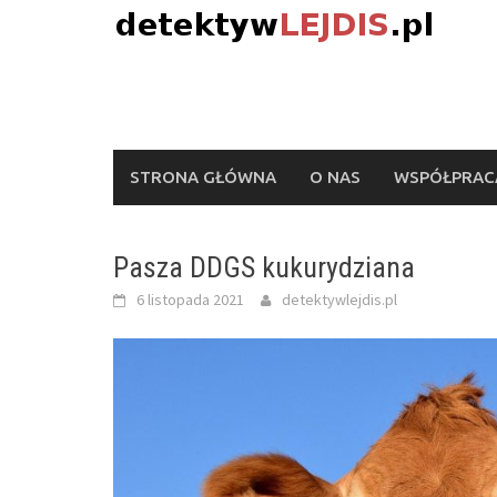
Skip
to
content
STRONA GŁÓWNA
O NAS
WSPÓŁPRACA
Pasza DDGS kukurydziana
6 listopada 2021
detektywlejdis.pl