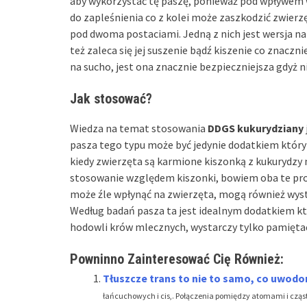
aby wykorzystać tę paszę, ponieważ pod wpływem 
do zapleśnienia co z kolei może zaszkodzić zwierz
pod dwoma postaciami. Jedną z nich jest wersja na
też zaleca się jej suszenie bądź kiszenie co znaczni
na sucho, jest ona znacznie bezpieczniejsza gdyż n
Jak stosować?
Wiedza na temat stosowania
DDGS kukurydziany
pasza tego typu może być jedynie dodatkiem który 
kiedy zwierzęta są karmione kiszonką z kukurydzy
stosowanie względem kiszonki, bowiem oba te pr
może źle wpłynąć na zwierzęta, mogą również wystą
Według badań pasza ta jest idealnym dodatkiem któ
hodowli krów mlecznych, wystarczy tylko pamięta
Powninno Zainteresować Cię Również:
Tłuszcze trans to nie to samo, co uwodor
łańcuchowych i cis,. Połączenia pomiędzy atomami i cząst