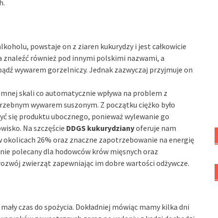
h.
koholu, powstaje on z ziaren kukurydzy i jest całkowicie
a znaleźć również pod innymi polskimi nazwami, a
ądź wywarem gorzelniczy. Jednak zazwyczaj przyjmuje on
omnej skali co automatycznie wpływa na problem z
otrzebnym wywarem suszonym. Z początku ciężko było
być się produktu ubocznego, ponieważ wylewanie go
owisko. Na szczęście
DDGS kukurydziany
oferuje nam
 w okolicach 26% oraz znaczne zapotrzebowanie na energię
ólnie polecany dla hodowców krów mięsnych oraz
ozwój zwierząt zapewniając im dobre wartości odżywcze.
 mały czas do spożycia. Dokładniej mówiąc mamy kilka dni