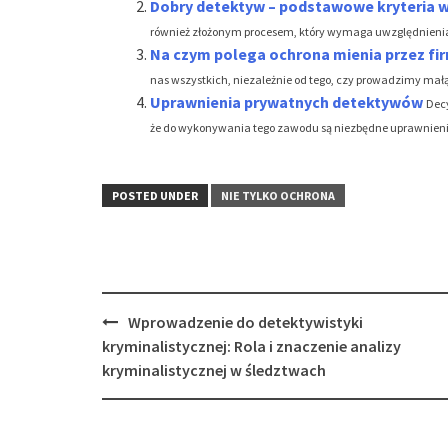
Dobry detektyw – podstawowe kryteria 
również złożonym procesem, który wymaga uwzględnienia wi
Na czym polega ochrona mienia przez fi
nas wszystkich, niezależnie od tego, czy prowadzimy mał
Uprawnienia prywatnych detektywów
Dec
że do wykonywania tego zawodu są niezbędne uprawnieni
POSTED UNDER
NIE TYLKO OCHRONA
Post
Wprowadzenie do detektywistyki
navigation
kryminalistycznej: Rola i znaczenie analizy
kryminalistycznej w śledztwach